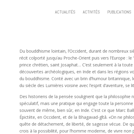
ACTUALITÉS
ACTIVITÉS
PUBLICATIONS
Du bouddhisme lointain, l’Occident, durant de nombreux si
récit colporté jusqu’au Proche-Orient puis vers l’Europe : le ‘
prince chrétien, saint Josaphat… C’est seulement à la toute
découvertes archéologiques, en Inde et dans les régions voi
du bouddhisme. Conté avec un brin d’humour britannique, le r
du siècle des Lumières voisine avec l’esprit d’aventure, se 
Des historiens de la pensée soulignent que la philosophie n’
spéculatif, mais une pratique qui engage toute la personne et
souvent de même, bien sûr, en Inde. C’est ce que Marc Balla
Épictète, en Occident, et de la Bhagavad-gîtâ. «On ne phil
quête de détachement, de liberté, de sagesse vécue. De quo
crois à la possibilité, pour l’homme moderne, de vivre non