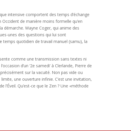
atique intensive comportent des temps d’échange
l en Occident de manière moins formelle qu’en
e la démarche. Wayne Coger, qui anime des
ques-unes des questions qui lui sont
e temps quotidien de travail manuel (samu), la
ésente comme une transmission sans textes ni
l’occasion d’un ‘2e samedi’ à Clerlande, Pierre de
 précisément sur la vacuité. Non pas vide ou
imite, une ouverture infinie. C’est une invitation,
e de l’Éveil. Qu’est-ce que le Zen ? Une «méthode