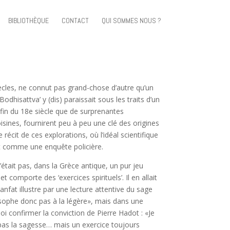
BIBLIOTHÈQUE
CONTACT
QUI SOMMES NOUS ?
ècles, ne connut pas grand-chose d’autre qu’un
Bodhisattva’ y (dis) paraissait sous les traits d’un
 fin du 18e siècle que de surprenantes
sines, fournirent peu à peu une clé des origines
écit de ces explorations, où l’idéal scientifique
lit comme une enquête policière.
était pas, dans la Grèce antique, un pur jeu
 comporte des ‘exercices spirituels’. Il en allait
nfat illustre par une lecture attentive du sage
osophe donc pas à la légère», mais dans une
i confirmer la conviction de Pierre Hadot : «Je
 pas la sagesse… mais un exercice toujours